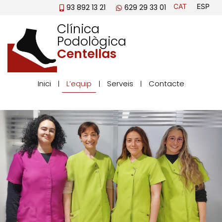
CAT
ESP
93 892 13 21
629 29 33 01
Clínica
Podològica
Centellas
Inici
L’equip
Serveis
Contacte